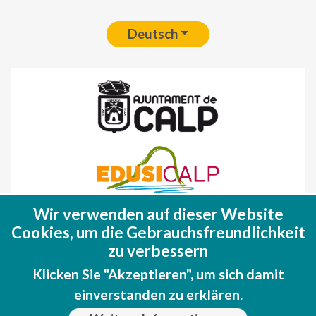
Deutsch
Wir verwenden auf dieser Website
Fondo Europeo de Desarrollo Regional
Cookies, um die Gebrauchsfreundlichkeit
(FEDER)
zu verbessern
Una manera de hacer EUROPA
Klicken Sie "Akzeptieren", um sich damit
einverstanden zu erklären.