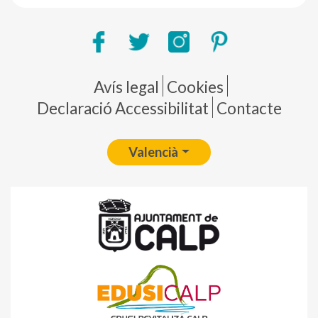
Pie de página
Avís legal
Cookies
Declaració Accessibilitat
Contacte
Valencià