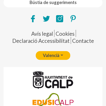
Bústia de suggeriments
Pie de página
Avís legal
Cookies
Declaració Accessibilitat
Contacte
Valencià