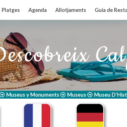
n principal
Platges
Agenda
Allotjaments
Guia de Resta
escobreix Ca
Museus y Monuments
Museus
Museu D'Hist