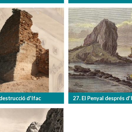
destrucció d'Ifac
27. El Penyal després d'