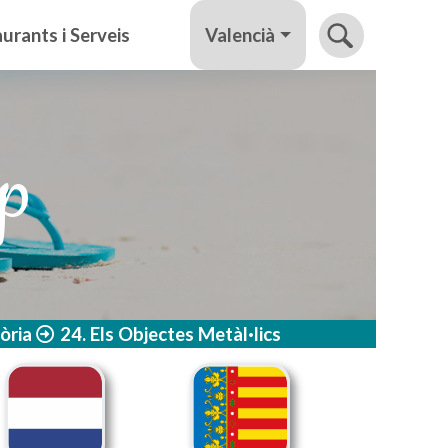
Valencià
urants i Serveis
lp
òria
24. Els Objectes Metàl·lics