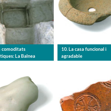
s comoditats
10. La casa funcional i
iques: La Balnea
agradable