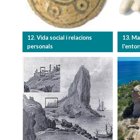
12. Vida social i relacions
13. Man
personals
l'entor