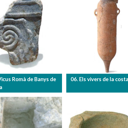
 Vicus Romà de Banys de
06. Els vivers de la cost
a