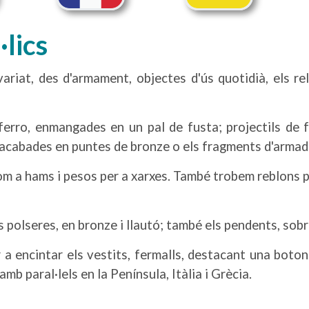
·lics
variat, des d'armament, objectes d'ús quotidià, els r
erro, enmangades en un pal de fusta; projectils de fer
 acabades en puntes de bronze o els fragments d'armad
com a hams i pesos per a xarxes. També trobem reblons 
s polseres, en bronze i llautó; també els pendents, sob
a encintar els vestits, fermalls, destacant una boton
mb paral·lels en la Península, Itàlia i Grècia.