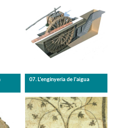
a
07. L'enginyeria de l'aigua