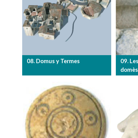
08. Domus y Termes
09. Le
domèst