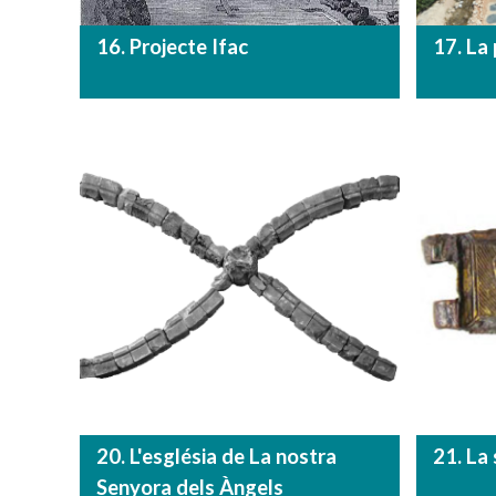
16. Projecte Ifac
17. La
20. L'església de La nostra
21. La 
Senyora dels Àngels