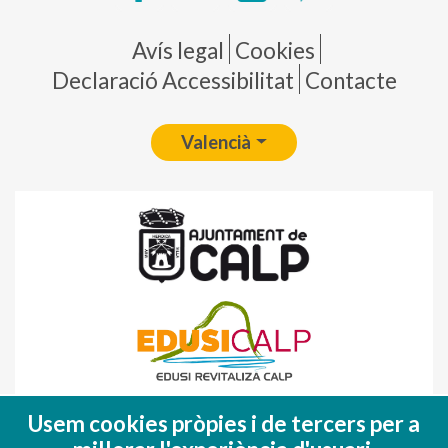
Pie de página
Avís legal
Cookies
Declaració Accessibilitat
Contacte
Valencià
Fondo Europeo de Desarrollo Regional
Usem cookies pròpies i de tercers per a
(FEDER)