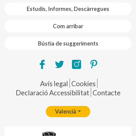
Estudis, Informes, Descàrregues
Com arribar
Bústia de suggeriments
Pie de página
Avís legal
Cookies
Declaració Accessibilitat
Contacte
Valencià