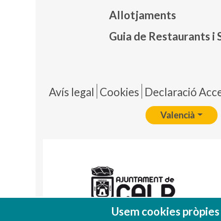
Mapa
Allotjaments
Guia de Restaurants i 
Pie 
Avís legal
Cookies
Declaració Acces
Valencià
Usem cookies pròpies i