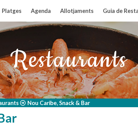
n principal
Platges
Agenda
Allotjaments
Guia de Resta
Restaurants
aurants
Nou Caribe, Snack & Bar
Bar