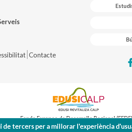
 web footer
Estudi
Serveis
Bú
de página
sibilitat
Contacte
Fondo Europeo de Desarrollo Regional (FEDE
Una manera de hacer EUROP
 de tercers per a millorar l'experiència d'usua