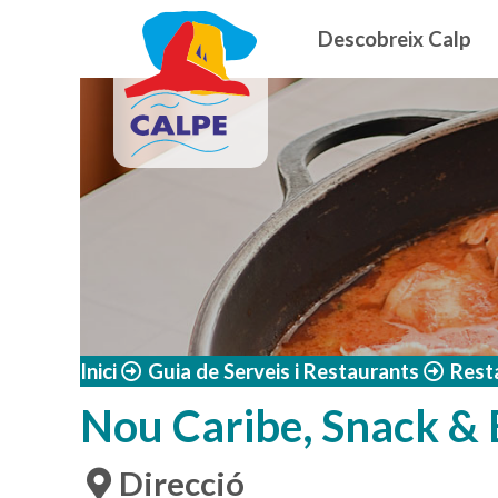
Navegació
Vés al contingut
Descobreix Calp
Inici
Guia de Serveis i Restaurants
Rest
Nou Caribe, Snack & 
Direcció