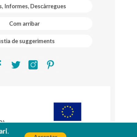
s, Informes, Descàrregues
Com arribar
stia de suggeriments
R)
A
ri.