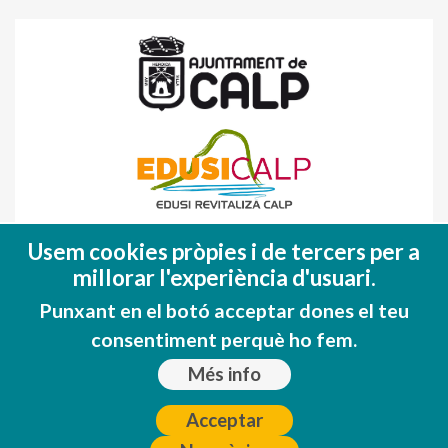
Fondo Europeo de Desarrollo Regional
Usem cookies pròpies i de tercers per a
(FEDER)
millorar l'experiència d'usuari.
Una manera de hacer EUROPA
Punxant en el botó acceptar dones el teu
consentiment perquè ho fem.
Més info
Acceptar