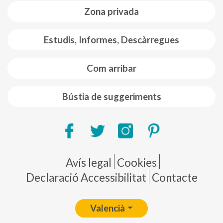
Zona privada
Estudis, Informes, Descàrregues
Com arribar
Bústia de suggeriments
Pie de página
Avís legal
Cookies
Declaració Accessibilitat
Contacte
Valencià