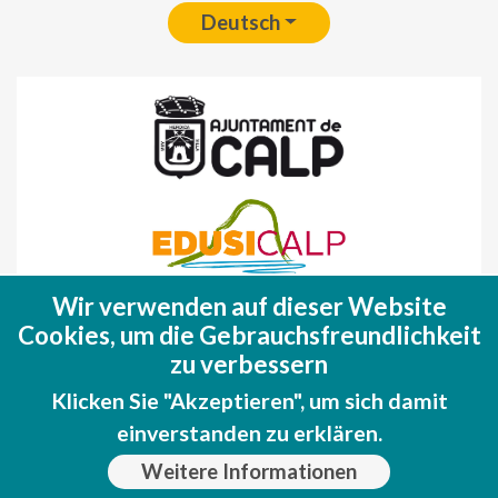
Deutsch
Wir verwenden auf dieser Website
Fondo Europeo de Desarrollo Regional
Cookies, um die Gebrauchsfreundlichkeit
(FEDER)
zu verbessern
Una manera de hacer EUROPA
Klicken Sie "Akzeptieren", um sich damit
einverstanden zu erklären.
Weitere Informationen