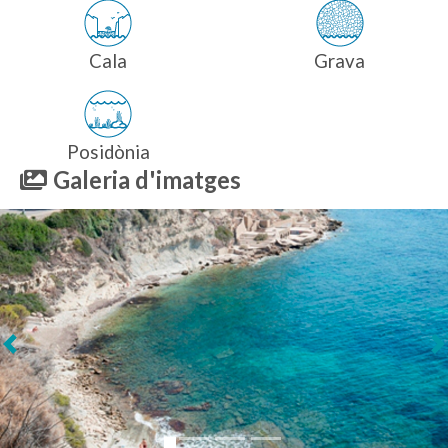
Cala
Grava
Posidònia
Galeria d'imatges
Següent