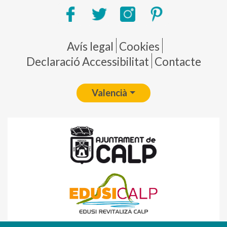
Pie de página
Avís legal
Cookies
Declaració Accessibilitat
Contacte
Valencià
Fondo Europeo de Desarrollo Regional