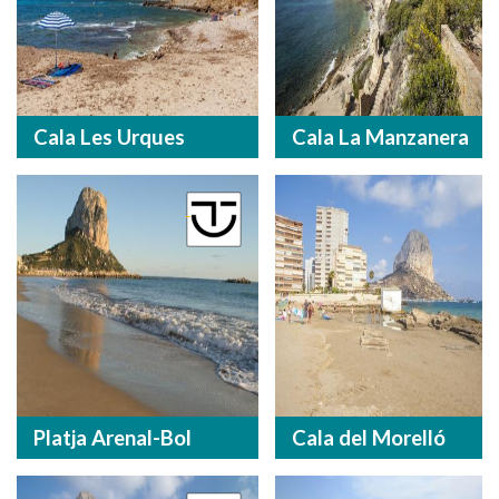
Cala Les Urques
Cala La Manzanera
Platja Arenal-Bol
Cala del Morelló