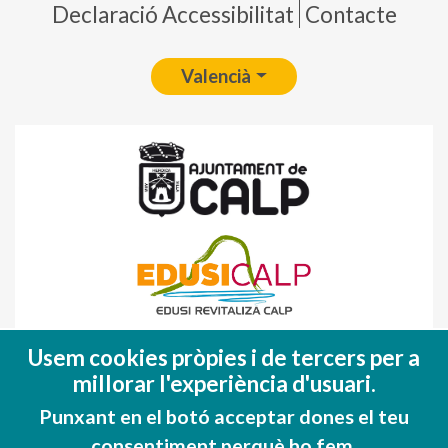
Declaració Accessibilitat
Contacte
Valencià
Fondo Europeo de Desarrollo Regional
Usem cookies pròpies i de tercers per a
(FEDER)
millorar l'experiència d'usuari.
Una manera de hacer EUROPA
Punxant en el botó acceptar dones el teu
consentiment perquè ho fem.