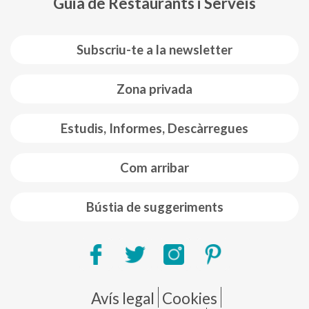
Guia de Restaurants i Serveis
Subscriu-te a la newsletter
Zona privada
Estudis, Informes, Descàrregues
Com arribar
Bústia de suggeriments
Pie de página
Avís legal
Cookies