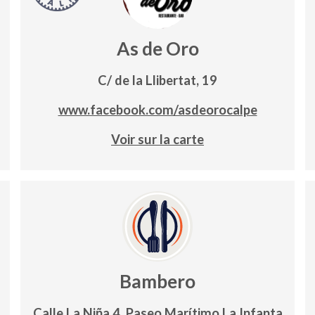
As de Oro
C/ de la Llibertat, 19
www.facebook.com/asdeorocalpe
Voir sur la carte
Bambero
Calle La Niña 4, Paseo Marítimo La Infanta