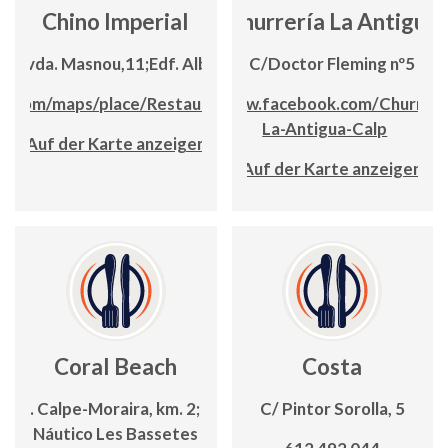
Chino Imperial
Churrería La Antigua
Avda. Masnou,11;Edf. Alba
C/Doctor Fleming nº5
e.com/maps/place/Restaurante+Imperial
www.facebook.com/Churreri
La-Antigua-Calp
Auf der Karte anzeigen
Auf der Karte anzeigen
Coral Beach
Costa
Ctra. Calpe-Moraira, km. 2; Club
C/ Pintor Sorolla, 5
Náutico Les Bassetes