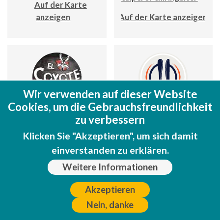
Auf der Karte
anzeigen
Auf der Karte anzeigen
Wir verwenden auf dieser Website
Cookies, um die Gebrauchsfreundlichkeit
El Coyote
El Escorial
zu verbessern
. Puerto de Santa Maria, Edf Palau
C/ Pintor Sorolla 4; Edf. Apolo IV, 
Klicken Sie "Akzeptieren", um sich damit
Lc2
3
einverstanden zu erklären.
w.facebook.com/ElCoyoteCalpe
Weitere Informationen
www.facebook.com/Restauran
El-Escorial
Auf der Karte anzeigen
Akzeptieren
Auf der Karte anzeigen
Nein, danke