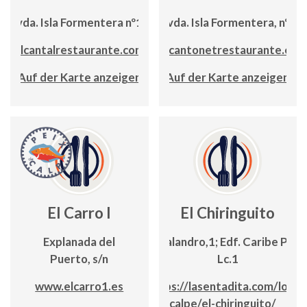
Avda. Isla Formentera nº16
Avda. Isla Formentera, nº5
elcantalrestaurante.com
elcantonetrestaurante.es
Auf der Karte anzeigen
Auf der Karte anzeigen
El Carro I
El Chiringuito
Explanada del
C/ Balandro,1; Edf. Caribe Playa
Puerto, s/n
Lc.1
www.elcarro1.es
https://lasentadita.com/local
calpe/el-chiringuito/