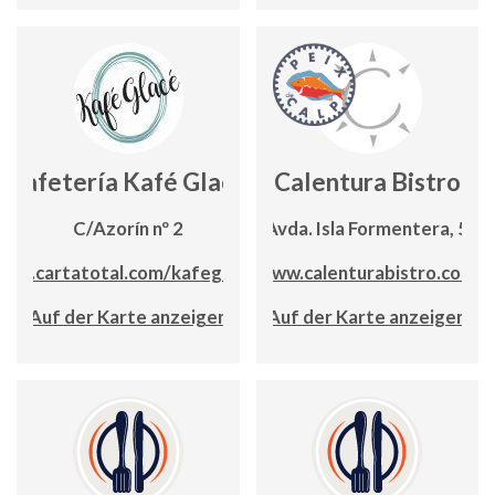
Cafetería Kafé Glacé
Calentura Bistro
C/Azorín nº 2
Avda. Isla Formentera, 5
app.cartatotal.com/kafeglace
www.calenturabistro.com
Auf der Karte anzeigen
Auf der Karte anzeigen