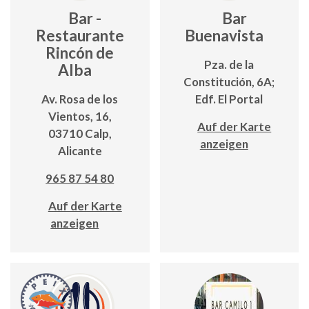
Bar -
Bar
Restaurante
Buenavista
Rincón de
Pza. de la
Alba
Constitución, 6A;
Av. Rosa de los
Edf. El Portal
Vientos, 16,
Auf der Karte
03710 Calp,
anzeigen
Alicante
965 87 54 80
Auf der Karte
anzeigen