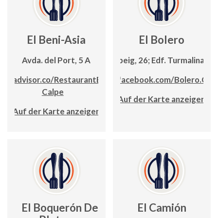
El Beni-Asia
El Bolero
Avda. del Port, 5 A
C/ Llebeig, 26; Edf. Turmalina, lc.
ripadvisor.co/RestaurantEl_BeniAsia-
www.facebook.com/Bolero.Calp
Calpe
Auf der Karte anzeigen
Auf der Karte anzeigen
El Boquerón De
El Camión