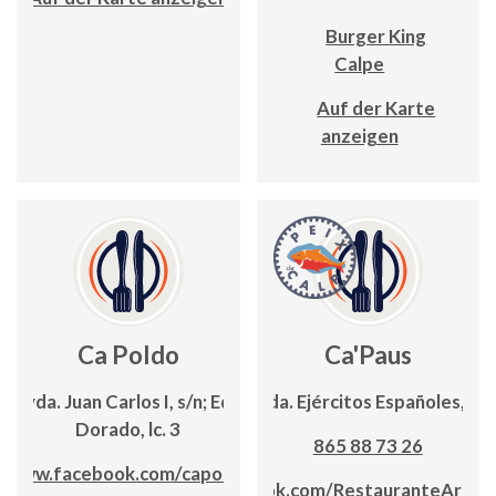
Burger King
Calpe
Auf der Karte
anzeigen
Ca Poldo
Ca'Paus
Avda. Juan Carlos I, s/n; Edf.
Avda. Ejércitos Españoles, 12
Dorado, lc. 3
865 88 73 26
www.facebook.com/capoldo
www.facebook.com/RestauranteArroc