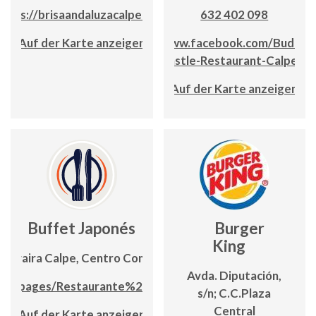
https://brisaandaluzacalpe.com
632 402 098
Auf der Karte anzeigen
www.facebook.com/Buddha
Castle-Restaurant-Calpe
Auf der Karte anzeigen
Buffet Japonés
Burger
King
Moraira Calpe, Centro Comercial Biblos 1
Avda. Diputación,
om/pages/Restaurante%20Buffet%20Japones
s/n; C.C.Plaza
Central
Auf der Karte anzeigen