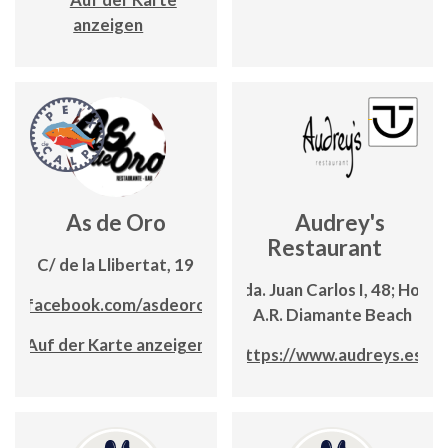
anzeigen
As de Oro
Audrey's
Restaurant
C/ de la Llibertat, 19
Avda. Juan Carlos I, 48; Hotel
ww.facebook.com/asdeorocalpe
A.R. Diamante Beach
Auf der Karte anzeigen
https://www.audreys.es/