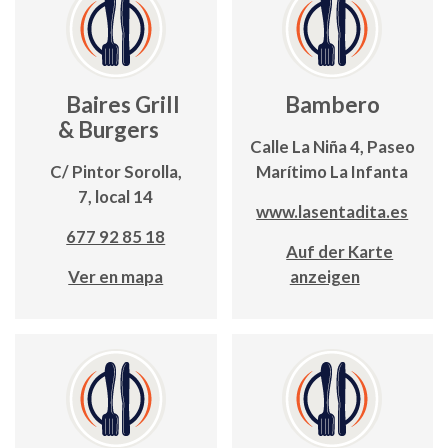
Baires Grill
Bambero
& Burgers
Calle La Niña 4, Paseo
C/ Pintor Sorolla,
Marítimo La Infanta
7, local 14
www.lasentadita.es
677 92 85 18
Auf der Karte
Ver en mapa
anzeigen