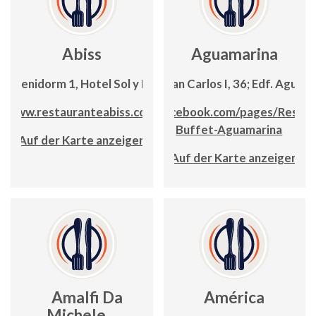
Abiss
Aguamarina
C/Benidorm 1, Hotel Sol y Mar
Avda. Juan Carlos I, 36; Edf. Aguam
www.restauranteabiss.com
www.facebook.com/pages/Restau
Buffet-Aguamarina
Auf der Karte anzeigen
Auf der Karte anzeigen
Amalfi Da
América
Michele