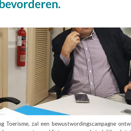
 bevorderen.
g Toerisme, zal een bewustwordingscampagne ontwikk