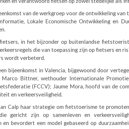
rken en verantwoord fietsen op zowel stedelijke als i
 bijeenkomst van de werkgroep voor de ontwikkeling van 
nformatie, Lokale Economische Ontwikkeling en Duu
en.
tsers, in het bijzonder op buitenlandse fietstoerist
verkeersregels die van toepassing zijn op fietsers en 
ers wordt verbeterd.
 een bijeenkomst in Valencia, bijgewoond door verte
; Marco Bittner, wethouder Internationale Promotie
Fietsfederatie (FCCV); Jaume Mora, hoofd van de co
eit en verkeersveiligheid.
an Calp haar strategie om fietstoerisme te promoten 
 die gericht zijn op samenleven en verkeersveilig
 en bevordert een model gebaseerd op duurzaamheid,