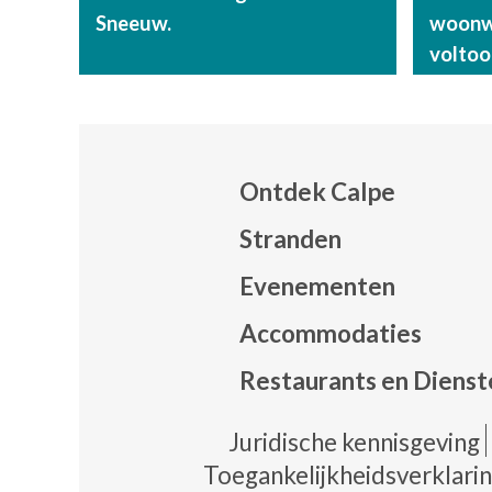
Sneeuw.
woonwi
voltoo
Ontdek Calpe
Stranden
Evenementen
Mapa
Accommodaties
Restaurants en Dienst
Pie 
Juridische kennisgeving
Toegankelijkheidsverklari