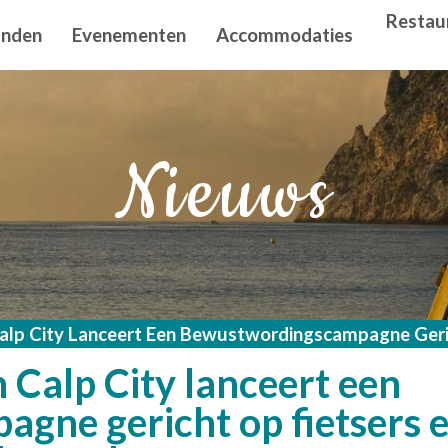
n principal
Restau
anden
Evenementen
Accommodaties
Nieuws
lp City Lanceert Een Bewustwordingscampagne Gerich
Calp City lanceert een
ne gericht op fietsers e