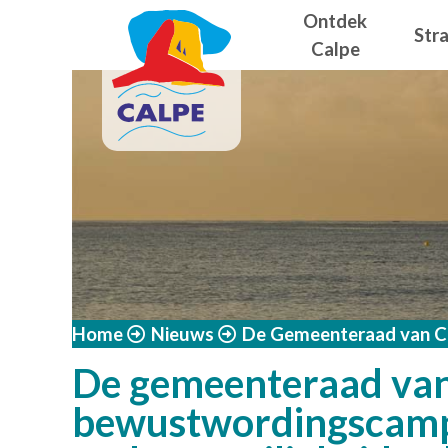
Navegació
Overslaan en naar de inhoud gaan
Ontdek
Str
Calpe
Home
Nieuws
De Gemeenteraad van Ca
De gemeenteraad van 
bewustwordingscampag