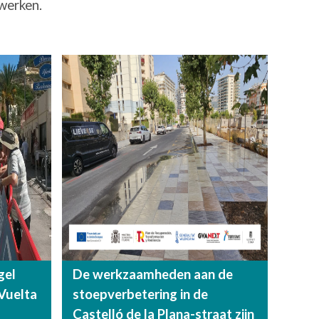
werken.
gel
De werkzaamheden aan de
Vuelta
stoepverbetering in de
Castelló de la Plana-straat zijn