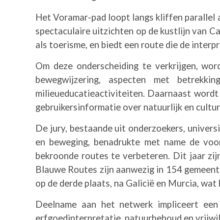
Het Voramar-pad loopt langs kliffen parallel
spectaculaire uitzichten op de kustlijn van C
als toerisme, en biedt een route die de interp
Om deze onderscheiding te verkrijgen, word
bewegwijzering, aspecten met betrekki
milieueducatieactiviteiten. Daarnaast wordt
gebruikersinformatie over natuurlijk en cultu
De jury, bestaande uit onderzoekers, universi
en beweging, benadrukte met name de voort
bekroonde routes te verbeteren. Dit jaar zi
Blauwe Routes zijn aanwezig in 154 gemeente
op de derde plaats, na Galicië en Murcia, wat
Deelname aan het netwerk impliceert een 
erfgoedinterpretatie, natuurbehoud en vrijwil