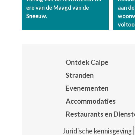
ere van de Maagd van de
aan de
Sneeuw.
woonwi
voltoo
Ontdek Calpe
Stranden
Evenementen
Mapa
Accommodaties
Restaurants en Dienst
Pie 
Juridische kennisgeving