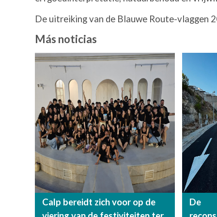
De uitreiking van de Blauwe Route-vlaggen 202
Más noticias
Calp bereidt zich voor op de
De
viering van de festiviteiten ter
recon