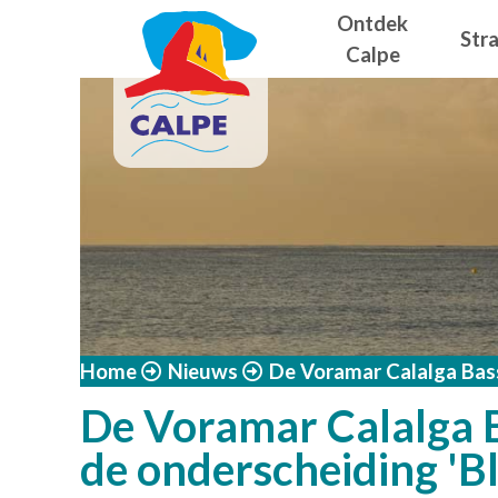
Navegació
Overslaan en naar de inhoud gaan
Ontdek
Str
Calpe
Home
Nieuws
De Voramar Calalga Bass
De Voramar Calalga Ba
de onderscheiding 'B