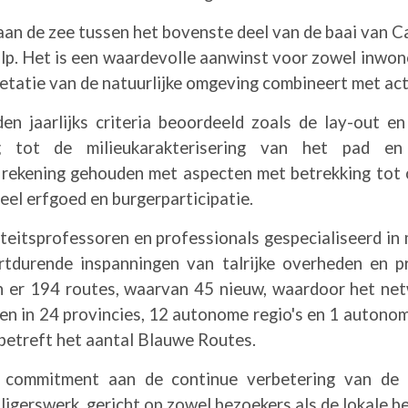
 aan de zee tussen het bovenste deel van de baai van C
alp. Het is een waardevolle aanwinst voor zowel inwon
retatie van de natuurlijke omgeving combineert met act
en jaarlijks criteria beoordeeld zoals de lay-out en
ng tot de milieukarakterisering van het pad e
 rekening gehouden met aspecten met betrekking tot op
reel erfgoed en burgerparticipatie.
teitsprofessoren en professionals gespecialiseerd in 
durende inspanningen van talrijke overheden en p
jn er 194 routes, waarvan 45 nieuw, waardoor het ne
n in 24 provincies, 12 autonome regio's en 1 autono
 betreft het aantal Blauwe Routes.
commitment aan de continue verbetering van de r
ligerswerk, gericht op zowel bezoekers als de lokale b