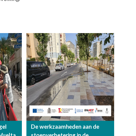
gel
De werkzaamheden aan de
Vuelta
stoepverbetering in de