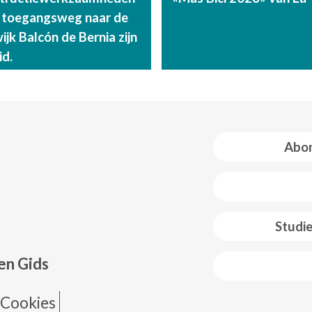
 toegangsweg naar de
jk Balcón de Bernia zijn
id.
Abon
 web footer
Studi
en Gids
de página
Cookies