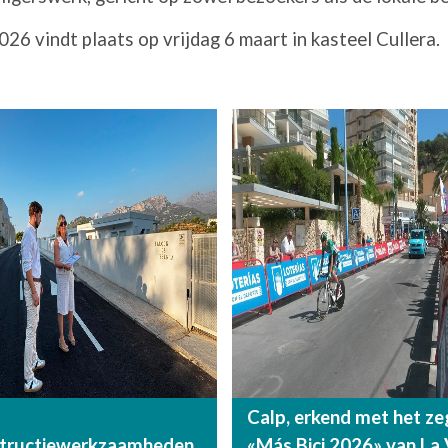
6 vindt plaats op vrijdag 6 maart in kasteel Cullera.
Calp, erkend met het ze
structiewerkzaamheden
«Más Bici 2026» van La 