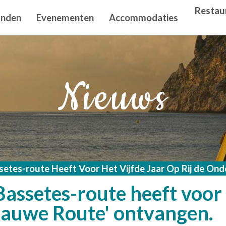
n principal
Restau
anden
Evenementen
Accommodaties
Nieuws
etes-route Heeft Voor Het Vijfde Jaar Op Rij de Ond
ssetes-route heeft voor he
lauwe Route' ontvangen.