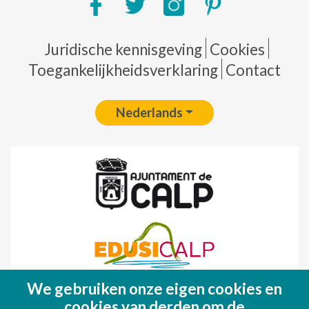
Pie de página
Juridische kennisgeving
Cookies
Toegankelijkheidsverklaring
Contact
Nederlands
We gebruiken onze eigen cookies en
Fondo Europeo de Desarrollo Regional
cookies van derden om de