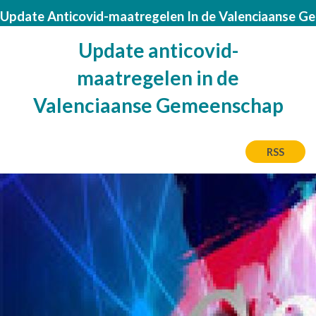
Update Anticovid-maatregelen In de Valenciaanse 
Update anticovid-
maatregelen in de
Valenciaanse Gemeenschap
RSS
Afbeelding