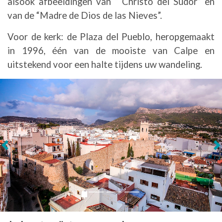
alsook afbeeldingen van “ Christo del Sudor” en
van de “Madre de Dios de las Nieves”.
Voor de kerk: de Plaza del Pueblo, heropgemaakt
in 1996, één van de mooiste van Calpe en
uitstekend voor een halte tijdens uw wandeling.
Volgende