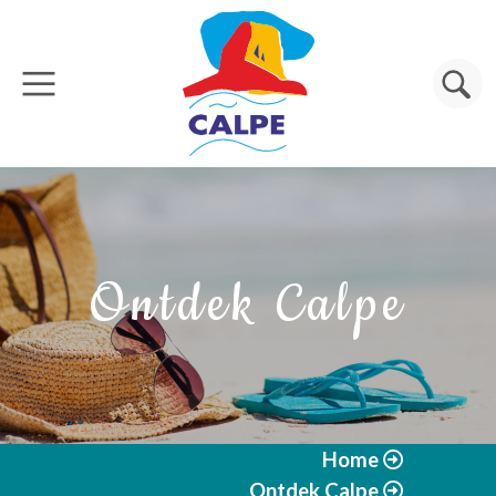
Overslaan en naar de inhoud gaan
Zoeken
Ontdek Calpe
Home
Ontdek Calpe