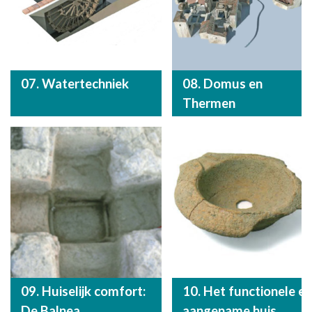
07. Watertechniek
08. Domus en
Thermen
09. Huiselijk comfort:
10. Het functionele en
De Balnea
aangename huis