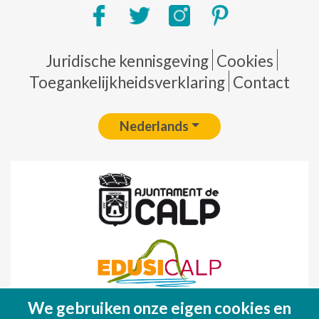
Pie de página
Juridische kennisgeving
Cookies
Toegankelijkheidsverklaring
Contact
Nederlands
We gebruiken onze eigen cookies en
Fondo Europeo de Desarrollo Regional