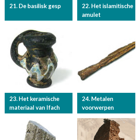
21. De basilisk gesp
22. Het islamitische
amulet
23. Het keramische
24. Metalen
materiaal van Ifach
voorwerpen