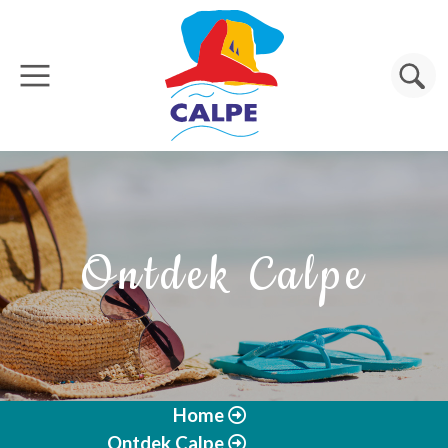
Overslaan en naar de inhoud gaan
Zoeken
Ontdek Calpe
Home
Ontdek Calpe