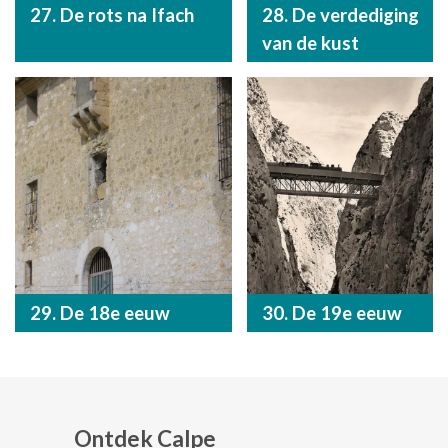
27. De rots na Ifach
28. De verdediging
van de kust
29. De 18e eeuw
30. De 19e eeuw
Ontdek Calpe