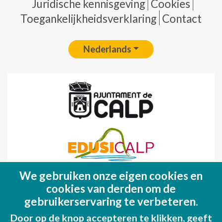
Pie de página
Juridische kennisgeving
Cookies
Toegankelijkheidsverklaring
Contact
Nederlands
We gebruiken onze eigen cookies en
Fondo Europeo de Desarrollo Regional
cookies van derden om de
(FEDER)
gebruikerservaring te verbeteren.
Una manera de hacer EUROPA
Door op de knop accepteren te klikken, geeft