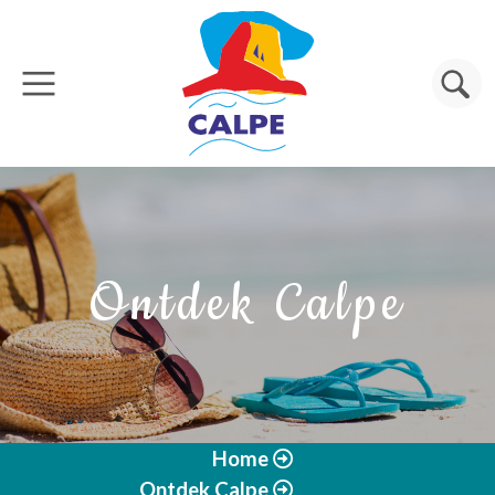
Overslaan en naar de inhoud gaan
Zoeken
Ontdek Calpe
Home
Ontdek Calpe