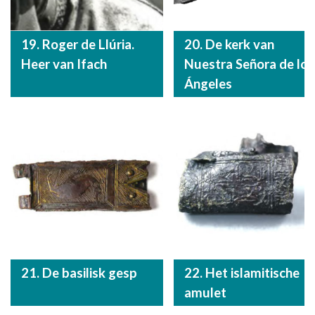
19. Roger de Llúria.
20. De kerk van
Heer van Ifach
Nuestra Señora de los
Ángeles
21. De basilisk gesp
22. Het islamitische
amulet