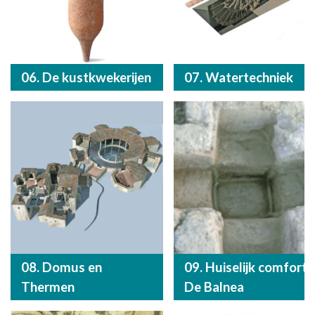
06. De kustkwekerijen
07. Watertechniek
08. Domus en
09. Huiselijk comfort:
Thermen
De Balnea