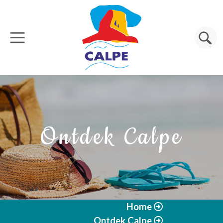
Overslaan en naar de inhoud gaan
Zoeken
Ontdek Calpe
Home
Ontdek Calpe