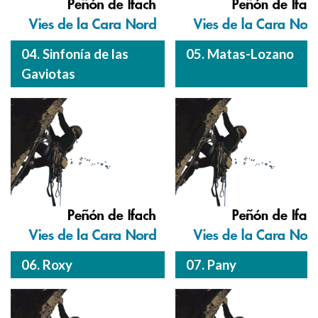
04. Sinfonía de las
05. Matas-Lozano
Gaviotas
06. Roxy
07. Pany