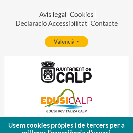
Pie de página
Avís legal
Cookies
Declaració Accessibilitat
Contacte
Valencià
Fondo Europeo de Desarrollo Regional
Usem cookies pròpies i de tercers per a
(FEDER)
millorar l'experiència d'usuari.