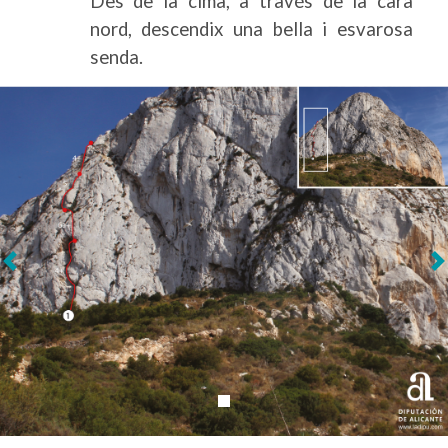
Des de la cima, a través de la cara
nord, descendix una bella i esvarosa
senda.
Següent