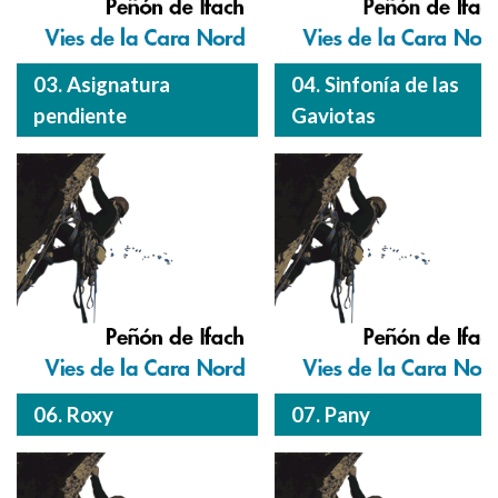
03. Asignatura
04. Sinfonía de las
pendiente
Gaviotas
06. Roxy
07. Pany