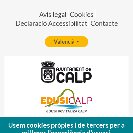
Pie de página
Avís legal
Cookies
Declaració Accessibilitat
Contacte
Valencià
Fondo Europeo de Desarrollo Regional
Usem cookies pròpies i de tercers per a
(FEDER)
millorar l'experiència d'usuari.