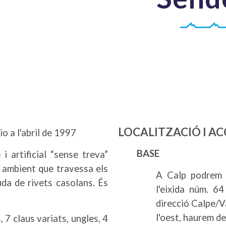
LOCALITZACIÓ I AC
o a l'abril de 1997
BASE
 i artificial “sense treva”
 ambient que travessa els
A Calp podrem a
da de rivets casolans. És
l'eixida núm. 6
direcció Calpe/Va
l'oest, haurem de
, 7 claus variats, ungles, 4