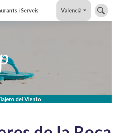
Valencià
urants i Serveis
lp
iajero del Viento
res de la Roca