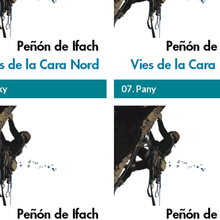
xy
07. Pany