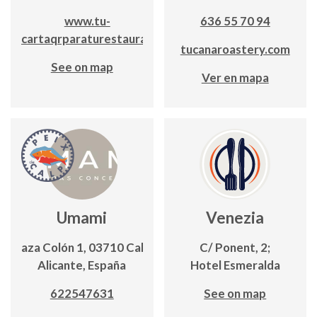
www.tu-
636 55 70 94
icho.cartaqrparaturestaurante.es
tucanaroastery.com
See on map
Ver en mapa
Umami
Venezia
Plaza Colón 1, 03710 Calp,
C/ Ponent, 2;
Alicante, España
Hotel Esmeralda
622547631
See on map