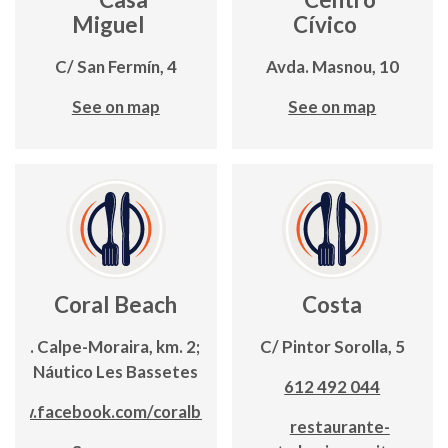
Miguel
Cívico
C/ San Fermín, 4
Avda. Masnou, 10
See on map
See on map
Coral Beach
Costa
Ctra. Calpe-Moraira, km. 2; Club
C/ Pintor Sorolla, 5
Náutico Les Bassetes
612 492 044
www.facebook.com/coralbeach
restaurante-