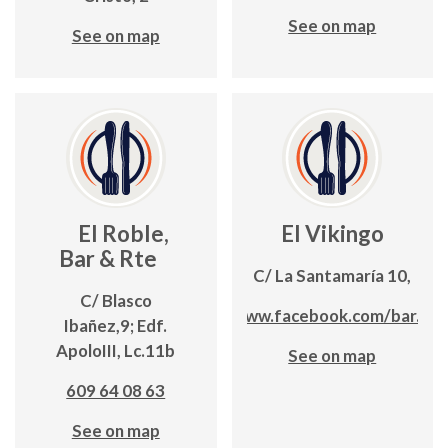
See on map
See on map
El Roble,
El Vikingo
Bar & Rte
C/ La Santamaría 10,
C/ Blasco
https://www.facebook.com/bar.el.v
Ibañez,9; Edf.
ApoloIII, Lc.11b
See on map
609 64 08 63
See on map