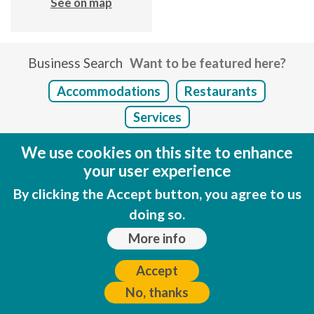
See on map
Business Search
Want to be featured here?
Accommodations
Restaurants
Services
We use cookies on this site to enhance
your user experience
By clicking the Accept button, you agree to us
Discover Calpe
doing so.
Beaches
More info
Events
Mapa web footer
Accept
Accommodations
No, thanks