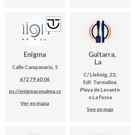
Enigma
Guitarra,
La
Calle Campanario, 5
C/ Llebeig, 22;
672 79 60 06
Edf. Turmalina;
Playa de Levante
https://enigmaconalma.com/
o La Fossa
Ver en mapa
See on map