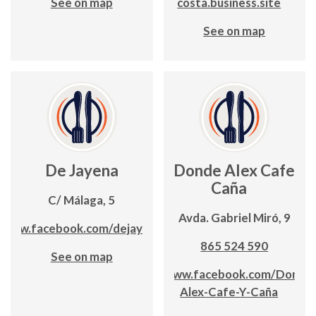
See on map
costa.business.site
See on map
De Jayena
Donde Alex Cafe y
Caña
C/ Málaga, 5
Avda. Gabriel Miró, 9
www.facebook.com/dejayena
865 524 590
See on map
www.facebook.com/Donde
Alex-Cafe-Y-Caña