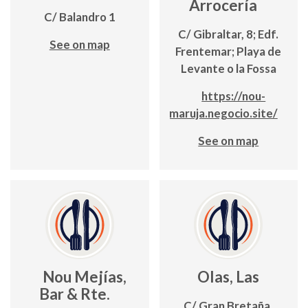
Arrocería
C/ Balandro 1
C/ Gibraltar, 8; Edf.
See on map
Frentemar; Playa de
Levante o la Fossa
https://nou-
maruja.negocio.site/
See on map
Nou Mejías,
Olas, Las
Bar & Rte.
C/ Gran Bretaña,