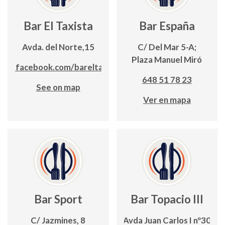
Bar El Taxista
Bar España
Avda. del Norte,15
C/ Del Mar 5-A;
Plaza Manuel Miró
ww.facebook.com/bareltaxista
648 51 78 23
See on map
Ver en mapa
Bar Sport
Bar Topacio III
C/ Jazmines, 8
Avda Juan Carlos I nº30