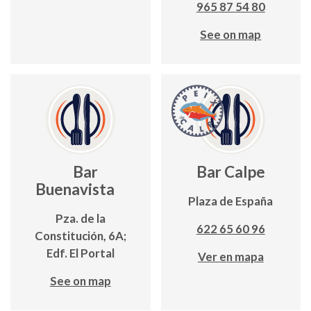
965 87 54 80
See on map
Bar
Bar Calpe
Buenavista
Plaza de España
Pza. de la
622 65 60 96
Constitución, 6A;
Edf. El Portal
Ver en mapa
See on map