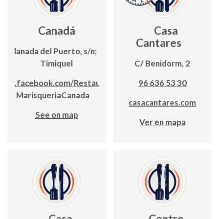
Canadá
Casa
Cantares
Explanada del Puerto, s/n; Edf.
Timiquel
C/ Benidorm, 2
www.facebook.com/Restaurante-
96 636 53 30
MarisqueriaCanada
casacantares.com
See on map
Ver en mapa
Casa
Centro