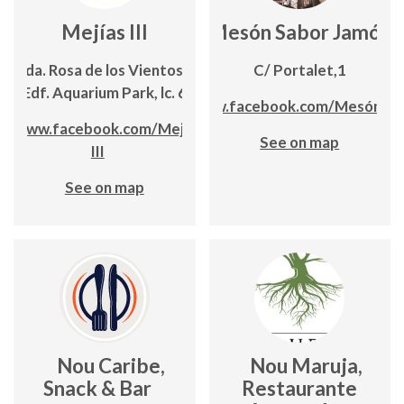
Mejías III
Mesón Sabor Jamón
Avda. Rosa de los Vientos, 4;
C/ Portalet,1
Edf. Aquarium Park, lc. 6
https://www.facebook.com/Mesónsa
www.facebook.com/Mejias-
See on map
III
See on map
Nou Caribe,
Nou Maruja,
Snack & Bar
Restaurante