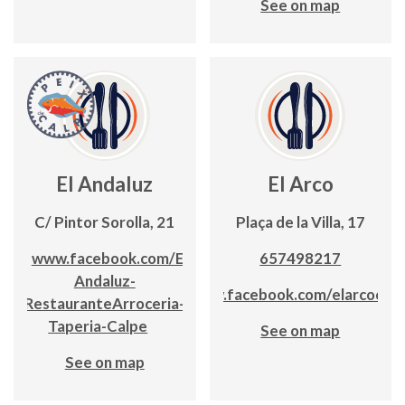
See on map
El Andaluz
El Arco
C/ Pintor Sorolla, 21
Plaça de la Villa, 17
www.facebook.com/El-
657498217
Andaluz-
www.facebook.com/elarcocalp
RestauranteArroceria-
Taperia-Calpe
See on map
See on map