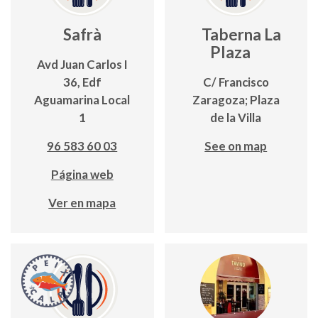
Safrà
Taberna La
Plaza
Avd Juan Carlos I
36, Edf
C/ Francisco
Aguamarina Local
Zaragoza; Plaza
1
de la Villa
96 583 60 03
See on map
Página web
Ver en mapa