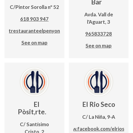
Bar
C/Pintor Sorolla nº 52
Avda. Vall de
618 903 947
l'Aguart, 3
trestauranteelpenyon
965833728
See on map
See on map
El
El Rio Seco
Pòsit,rte.
C/ La Niña, 9-A
C/ Santísimo
www.facebook.com/elrioseco
Cristo, 2