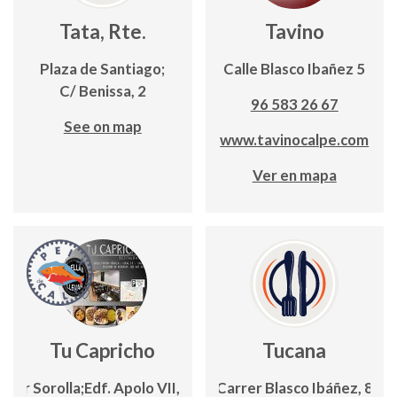
Tata, Rte.
Tavino
Plaza de Santiago;
Calle Blasco Ibañez 5
C/ Benissa, 2
96 583 26 67
See on map
www.tavinocalpe.com
Ver en mapa
Tu Capricho
Tucana
ntor Sorolla;Edf. Apolo VII, Local 19
Carrer Blasco Ibáñez, 8