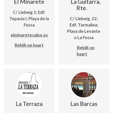
El Minarete
La Guitarra,
Rte.
C/ Llebeig 1; Edf.
Topacio I, Playa de la
C/ Llebeig, 22;
Fossa
Edf. Turmalina;
Playa de Levante
elminaretecalpe.es
o La Fossa
Bekijk op kaart
Bekijk op
kaart
La Terraza
Las Barcas