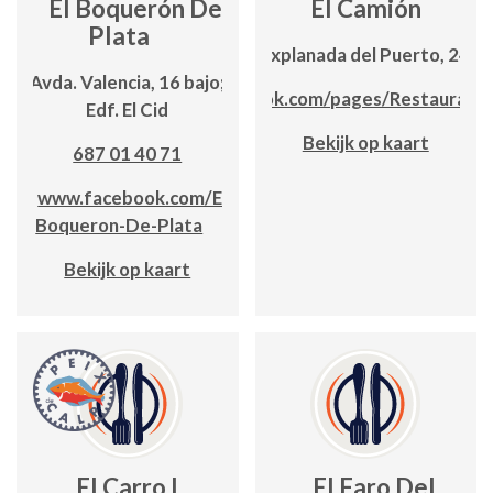
El Boquerón De
El Camión
Plata
Explanada del Puerto, 24
Avda. Valencia, 16 bajo;
www.facebook.com/pages/Restaurant
Edf. El Cid
Bekijk op kaart
687 01 40 71
www.facebook.com/El-
Boqueron-De-Plata
Bekijk op kaart
El Carro I
El Faro Del