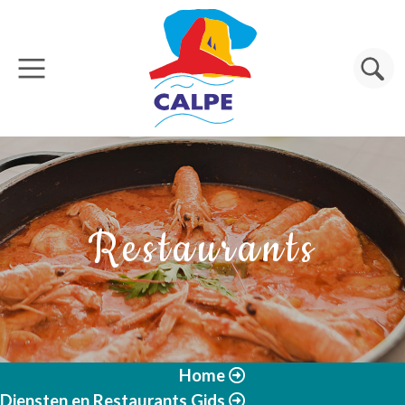
Overslaan en naar de inhoud gaan
Zoeken
Restaurants
Home
Diensten en Restaurants Gids