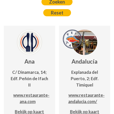
Ana
Andalucía
C/ Dinamarca, 14;
Explanada del
Edf. Peñón de Ifach
Puerto, 2; Edf.
II
Timiquel
www.restaurante-
www.restaurante-
ana.com
andalucia.com/
Bekijk op kaart
Bekijk op kaart