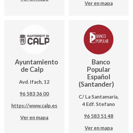
Ver en mapa
Ayuntamiento
Banco
de Calp
Popular
Español
Avd. Ifach, 12
(Santander)
96 583 36 00
C/ La Santamaría,
4 Edf. Stefano
https://www.calp.es
96 583 51 48
Ver en mapa
Ver en mapa