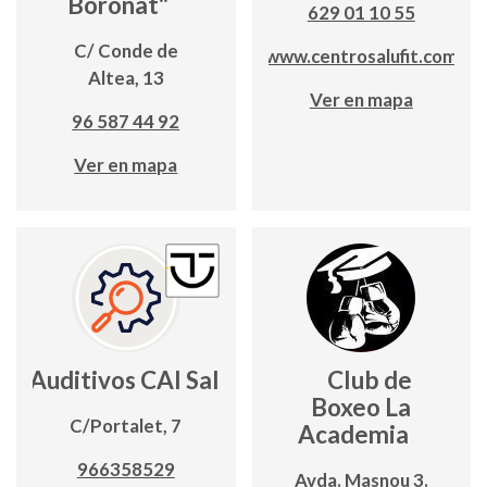
Boronat"
629 01 10 55
C/ Conde de
www.centrosalufit.com
Altea, 13
Ver en mapa
96 587 44 92
Ver en mapa
os Auditivos CAI Salud Calpe
Club de
Boxeo La
C/Portalet, 7
Academia
966358529
Avda. Masnou 3.