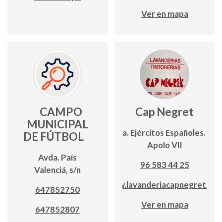
Ver en mapa
CAMPO
Cap Negret
MUNICIPAL
Avda. Ejércitos Españoles. Edf.
DE FÚTBOL
Apolo VII
Avda. País
96 583 44 25
Valenciá, s/n
www.lavanderiacapnegret.co
647852750
Ver en mapa
647852807