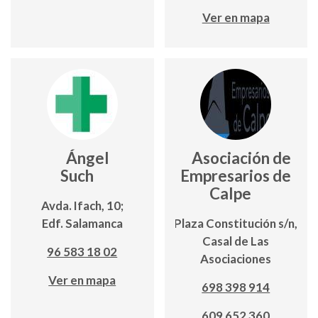
Ver en mapa
Ángel
Asociación de
Such
Empresarios de
Calpe
Avda. Ifach, 10;
Edf. Salamanca
Plaza Constitución s/n,
Casal de Las
96 583 18 02
Asociaciones
Ver en mapa
698 398 914
609 652 360