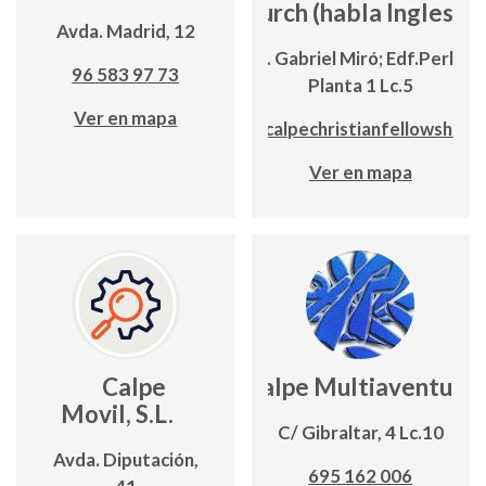
Church (habla Inglesa)
Avda. Madrid, 12
Avda. Gabriel Miró; Edf.Perlam
96 583 97 73
Planta 1 Lc.5
Ver en mapa
www.calpechristianfellowship.o
Ver en mapa
Calpe
Calpe Multiaventura
Movil, S.L.
C/ Gibraltar, 4 Lc.10
Avda. Diputación,
695 162 006