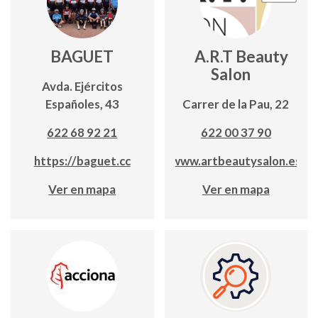
BAGUET
A.R.T Beauty
Salon
Avda. Ejércitos
Españoles, 43
Carrer de la Pau, 22
622 68 92 21
622 00 37 90
https://baguet.cc
www.artbeautysalon.es
Ver en mapa
Ver en mapa