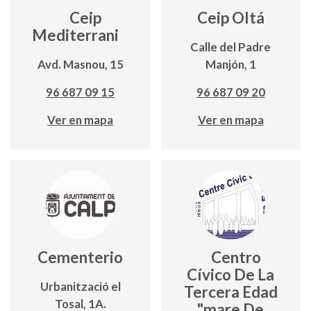
Ceip
Ceip Oltá
Mediterrani
Calle del Padre
Avd. Masnou, 15
Manjón, 1
96 687 09 15
96 687 09 20
Ver en mapa
Ver en mapa
Cementerio
Centro
Cívico De La
Urbanització el
Tercera Edad
Tosal, 1A.
"mare De