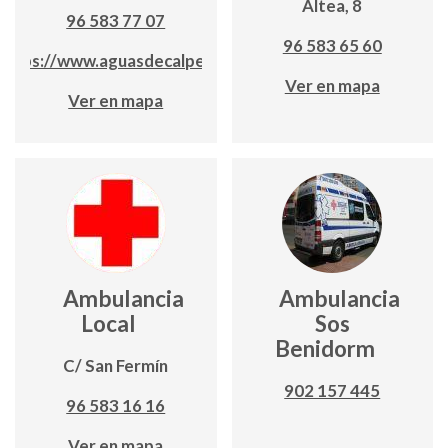
Altea, 8
96 583 77 07
96 583 65 60
https://www.aguasdecalpe.es/
Ver en mapa
Ver en mapa
Ambulancia
Ambulancia
Local
Sos
Benidorm
C/ San Fermín
902 157 445
96 583 16 16
Ver en mapa