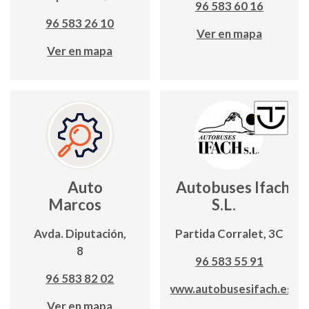
96 583 60 16
96 583 26 10
Ver en mapa
Ver en mapa
Auto
Autobuses Ifach,
Marcos
S.L.
Avda. Diputación,
Partida Corralet, 3C
8
96 583 55 91
96 583 82 02
www.autobusesifach.es
Ver en mapa