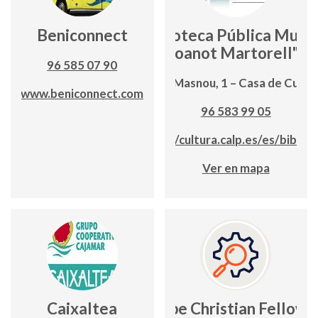
Beniconnect
Biblioteca Pública Munic
"Joanot Martorell"
96 585 07 90
Avd. Masnou, 1 – Casa de Cultu
www.beniconnect.com
96 583 99 05
https://cultura.calp.es/es/biblio
Ver en mapa
Caixaltea
Calpe Christian Fellows