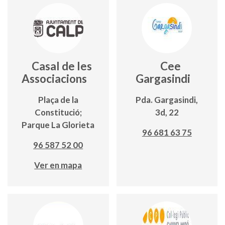
Casal de les
Cee
Associacions
Gargasindi
Plaça de la
Pda. Gargasindi,
Constitució;
3d, 22
Parque La Glorieta
96 681 63 75
96 587 52 00
Ver en mapa