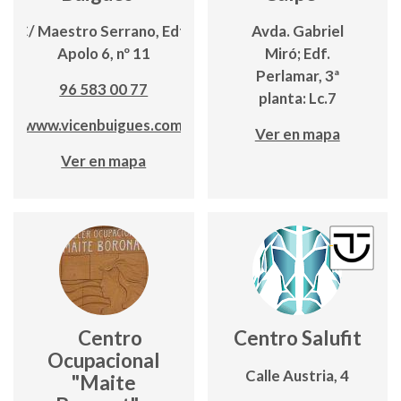
C/ Maestro Serrano, Edf.
Avda. Gabriel
Apolo 6, nº 11
Miró; Edf.
Perlamar, 3ª
96 583 00 77
planta: Lc.7
www.vicenbuigues.com
Ver en mapa
Ver en mapa
Centro
Centro Salufit
Ocupacional
Calle Austria, 4
"Maite