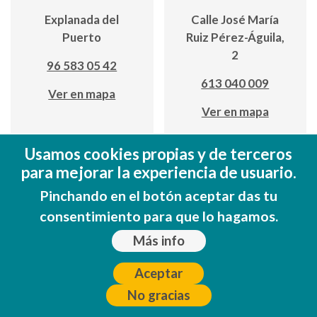
Explanada del
Calle José María
Puerto
Ruiz Pérez-Águila,
2
96 583 05 42
613 040 009
Ver en mapa
Ver en mapa
Usamos cookies propias y de terceros
para mejorar la experiencia de usuario.
Pinchando en el botón aceptar das tu
consentimiento para que lo hagamos.
Más info
Coll de
Coll de
Rates Cycling
Rates Cycling
Aceptar
Holidays
Holidays
No gracias
Calle José María
Calle José María