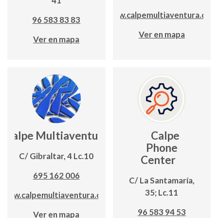
41
www.calpemultiaventura.com
96 583 83 83
Ver en mapa
Ver en mapa
Calpe Multiaventura
Calpe
Phone
C/ Gibraltar, 4 Lc.10
Center
695 162 006
C/ La Santamaría,
35; Lc.11
www.calpemultiaventura.com
96 583 94 53
Ver en mapa