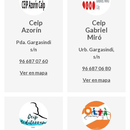
Ceip
Ceip
Azorín
Gabriel
Miró
Pda. Gargasindi
s/n
Urb. Gargasindi,
s/n
96 687 07 60
96 687 06 80
Ver en mapa
Ver en mapa