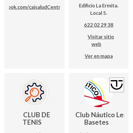
Edificio La Ermita.
ebook.com/caisaludCentrosauditivos
Local 5.
622 02 29 38
Visitar sitio
web
Ver en mapa
CLUB DE
Club Náutico Les
TENIS
Basetes