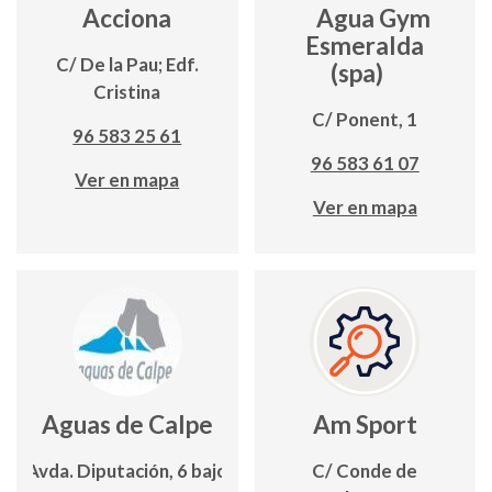
Acciona
Agua Gym
Esmeralda
C/ De la Pau; Edf.
(spa)
Cristina
C/ Ponent, 1
96 583 25 61
96 583 61 07
Ver en mapa
Ver en mapa
Aguas de Calpe
Am Sport
Avda. Diputación, 6 bajo
C/ Conde de