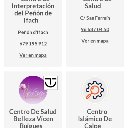
Interpretación
Salud
del Peñón de
C/ San Fermín
Ifach
96 687 04 50
Peñón d'Ifach
Ver en mapa
679 195 912
Ver en mapa
Centro De Salud y
Centro
Belleza Vicen
Islámico De
Buigues
Calpe