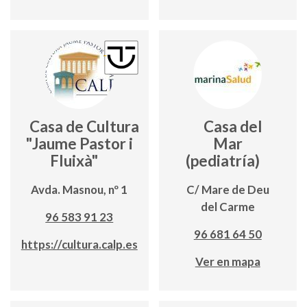
Casa de Cultura
Casa del
"Jaume Pastor i
Mar
Fluixà"
(pediatría)
Avda. Masnou, nº 1
C/ Mare de Deu
del Carme
96 583 91 23
96 681 64 50
https://cultura.calp.es
Ver en mapa