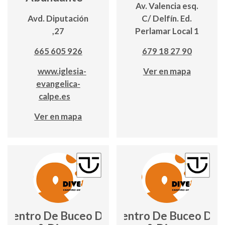
Av. Valencia esq.
Avd. Diputación
C/ Delfín. Ed.
,27
Perlamar Local 1
665 605 926
679 18 27 90
www.iglesia-
Ver en mapa
evangelica-
calpe.es
Ver en mapa
Centro De Buceo Dive
Centro De Buceo Div