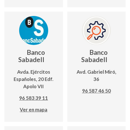
Banco
Banco
Sabadell
Sabadell
Avda. Ejércitos
Avd. Gabriel Miró,
Españoles, 20 Edf.
36
Apolo VII
96 587 46 50
96 583 39 11
Ver en mapa