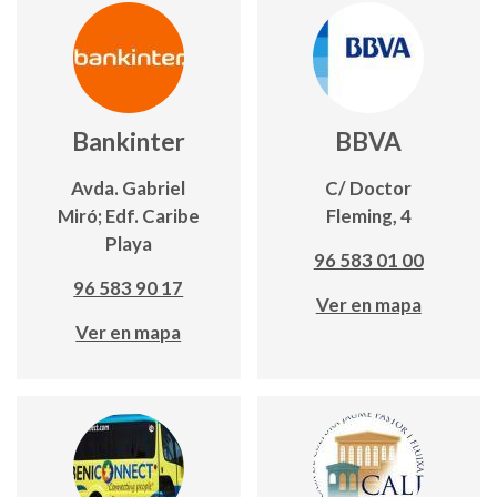
Bankinter
BBVA
Avda. Gabriel
C/ Doctor
Miró; Edf. Caribe
Fleming, 4
Playa
96 583 01 00
96 583 90 17
Ver en mapa
Ver en mapa