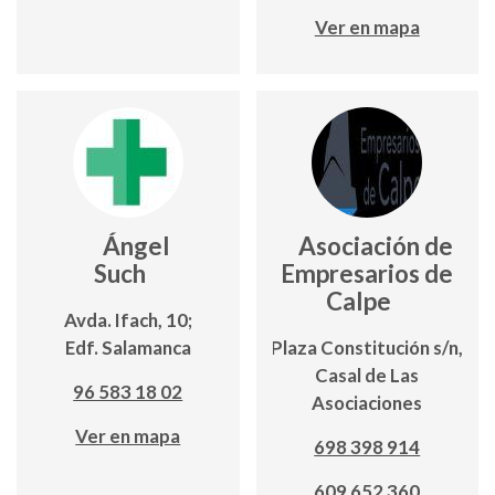
Ver en mapa
Ángel
Asociación de
Such
Empresarios de
Calpe
Avda. Ifach, 10;
Edf. Salamanca
Plaza Constitución s/n,
Casal de Las
96 583 18 02
Asociaciones
Ver en mapa
698 398 914
609 652 360