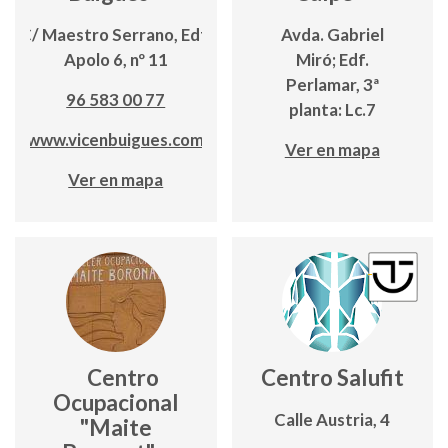
C/ Maestro Serrano, Edf.
Avda. Gabriel
Apolo 6, nº 11
Miró; Edf.
Perlamar, 3ª
96 583 00 77
planta: Lc.7
www.vicenbuigues.com
Ver en mapa
Ver en mapa
Centro
Centro Salufit
Ocupacional
Calle Austria, 4
"Maite