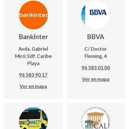
Bankinter
BBVA
Avda. Gabriel
C/ Doctor
Miró; Edf. Caribe
Fleming, 4
Playa
96 583 01 00
96 583 90 17
Ver en mapa
Ver en mapa