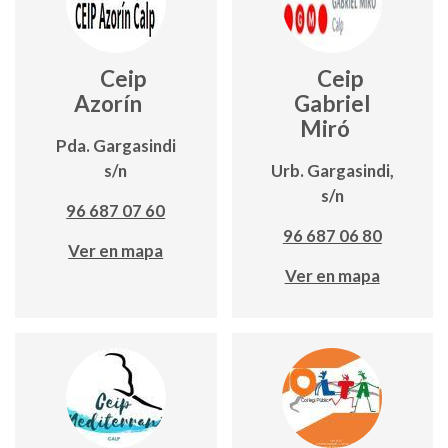
Ceip
Ceip
Azorín
Gabriel
Miró
Pda. Gargasindi
s/n
Urb. Gargasindi,
s/n
96 687 07 60
96 687 06 80
Ver en mapa
Ver en mapa