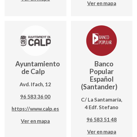
Ver en mapa
Ayuntamiento
Banco
de Calp
Popular
Español
Avd. Ifach, 12
(Santander)
96 583 36 00
C/ La Santamaría,
4 Edf. Stefano
https://www.calp.es
96 583 51 48
Ver en mapa
Ver en mapa