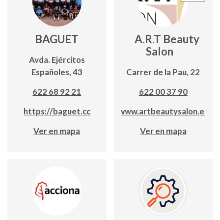
BAGUET
A.R.T Beauty
Salon
Avda. Ejércitos
Españoles, 43
Carrer de la Pau, 22
622 68 92 21
622 00 37 90
https://baguet.cc
www.artbeautysalon.es
Ver en mapa
Ver en mapa