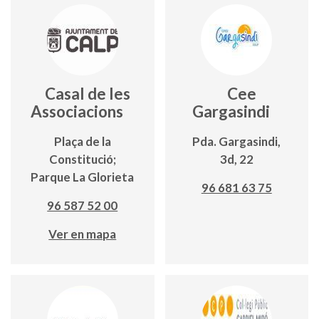
Casal de les
Cee
Associacions
Gargasindi
Plaça de la
Pda. Gargasindi,
Constitució;
3d, 22
Parque La Glorieta
96 681 63 75
96 587 52 00
Ver en mapa