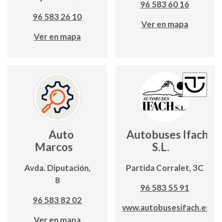
96 583 60 16
96 583 26 10
Ver en mapa
Ver en mapa
Auto
Autobuses Ifach,
Marcos
S.L.
Avda. Diputación,
Partida Corralet, 3C
8
96 583 55 91
96 583 82 02
www.autobusesifach.es
Ver en mapa