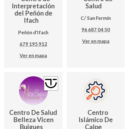
Interpretación
Salud
del Peñón de
C/ San Fermín
Ifach
96 687 04 50
Peñón d'Ifach
Ver en mapa
679 195 912
Ver en mapa
Centro De Salud y
Centro
Belleza Vicen
Islámico De
Buigues
Calpe