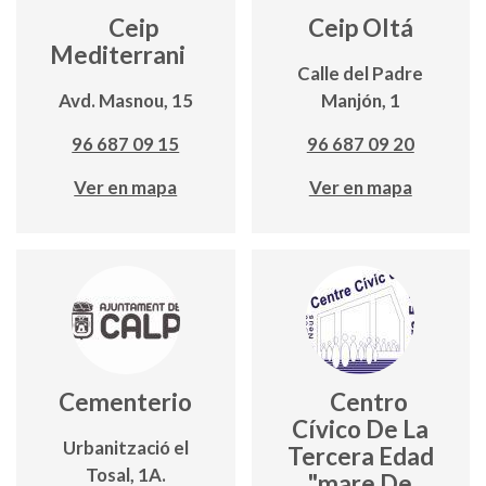
Ceip
Ceip Oltá
Mediterrani
Calle del Padre
Avd. Masnou, 15
Manjón, 1
96 687 09 15
96 687 09 20
Ver en mapa
Ver en mapa
Cementerio
Centro
Cívico De La
Urbanització el
Tercera Edad
Tosal, 1A.
"mare De