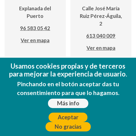
Explanada del
Calle José María
Puerto
Ruiz Pérez-Águila,
2
96 583 05 42
613 040 009
Ver en mapa
Ver en mapa
Usamos cookies propias y de terceros
para mejorar la experiencia de usuario.
Pinchando en el botón aceptar das tu
consentimiento para que lo hagamos.
Más info
Coll de
Coll de
Rates Cycling
Rates Cycling
Aceptar
Holidays
Holidays
No gracias
Calle José María
Calle José María