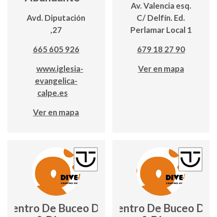
Av. Valencia esq.
Avd. Diputación
C/ Delfín. Ed.
,27
Perlamar Local 1
665 605 926
679 18 27 90
www.iglesia-
Ver en mapa
evangelica-
calpe.es
Ver en mapa
Centro De Buceo Dive
Centro De Buceo Div