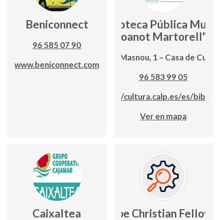
Beniconnect
Biblioteca Pública Munic
"Joanot Martorell"
96 585 07 90
Avd. Masnou, 1 – Casa de Cultu
www.beniconnect.com
96 583 99 05
https://cultura.calp.es/es/biblio
Ver en mapa
Caixaltea
Calpe Christian Fellows