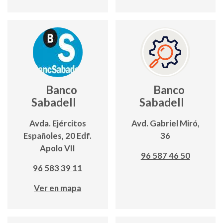
Banco
Banco
Sabadell
Sabadell
Avda. Ejércitos
Avd. Gabriel Miró,
Españoles, 20 Edf.
36
Apolo VII
96 587 46 50
96 583 39 11
Ver en mapa