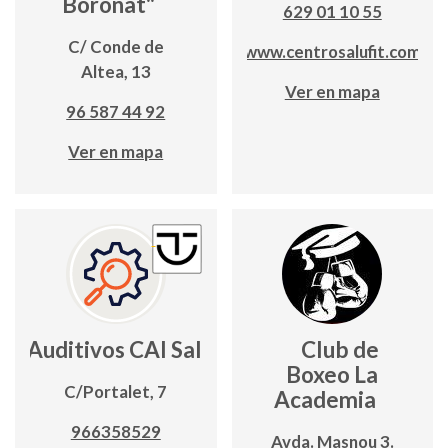
Boronat"
629 01 10 55
C/ Conde de
www.centrosalufit.com
Altea, 13
Ver en mapa
96 587 44 92
Ver en mapa
os Auditivos CAI Salud Calpe
Club de
Boxeo La
C/Portalet, 7
Academia
966358529
Avda. Masnou 3.