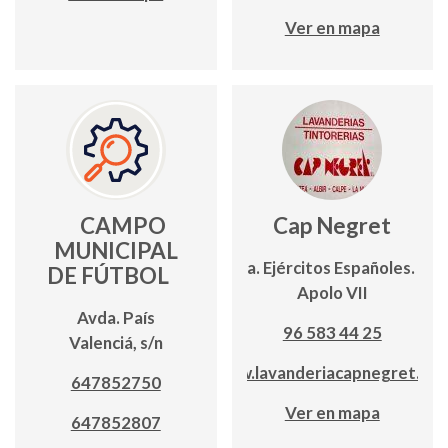
Ver en mapa
CAMPO
Cap Negret
MUNICIPAL
Avda. Ejércitos Españoles. Edf.
DE FÚTBOL
Apolo VII
Avda. País
96 583 44 25
Valenciá, s/n
www.lavanderiacapnegret.co
647852750
Ver en mapa
647852807