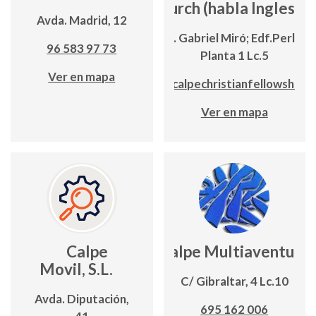
Church (habla Inglesa)
Avda. Madrid, 12
Avda. Gabriel Miró; Edf.Perlam
96 583 97 73
Planta 1 Lc.5
Ver en mapa
www.calpechristianfellowship.o
Ver en mapa
Calpe
Calpe Multiaventura
Movil, S.L.
C/ Gibraltar, 4 Lc.10
Avda. Diputación,
695 162 006