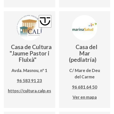
Casa de Cultura
Casa del
"Jaume Pastor i
Mar
Fluixà"
(pediatría)
Avda. Masnou, nº 1
C/ Mare de Deu
del Carme
96 583 91 23
96 681 64 50
https://cultura.calp.es
Ver en mapa