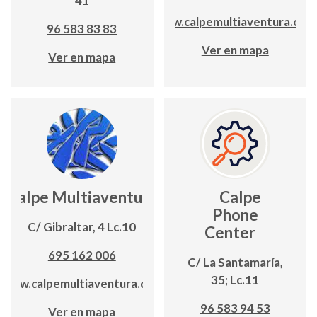
41
www.calpemultiaventura.com
96 583 83 83
Ver en mapa
Ver en mapa
Calpe Multiaventura
Calpe
Phone
C/ Gibraltar, 4 Lc.10
Center
695 162 006
C/ La Santamaría,
35; Lc.11
www.calpemultiaventura.com
96 583 94 53
Ver en mapa