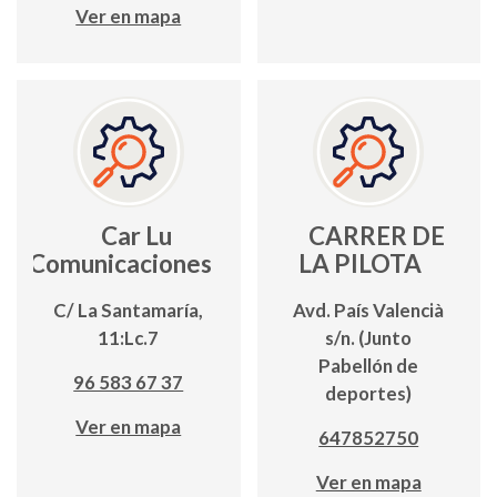
Ver en mapa
Car Lu
CARRER DE
Comunicaciones
LA PILOTA
C/ La Santamaría,
Avd. País Valencià
11:Lc.7
s/n. (Junto
Pabellón de
96 583 67 37
deportes)
Ver en mapa
647852750
Ver en mapa