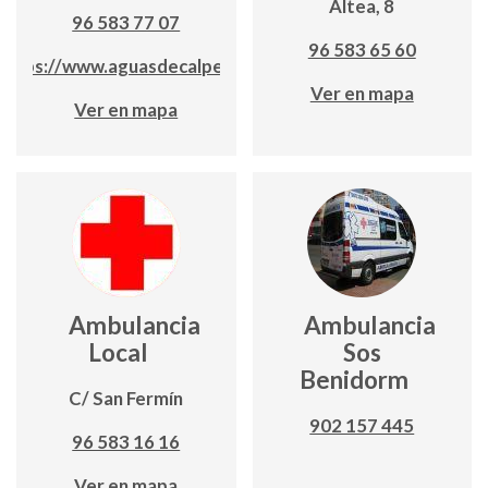
Altea, 8
96 583 77 07
96 583 65 60
https://www.aguasdecalpe.es/
Ver en mapa
Ver en mapa
Ambulancia
Ambulancia
Local
Sos
Benidorm
C/ San Fermín
902 157 445
96 583 16 16
Ver en mapa