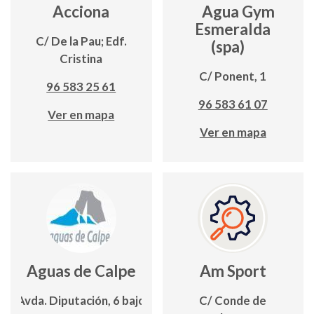
Acciona
Agua Gym
Esmeralda
C/ De la Pau; Edf.
(spa)
Cristina
C/ Ponent, 1
96 583 25 61
96 583 61 07
Ver en mapa
Ver en mapa
Aguas de Calpe
Am Sport
Avda. Diputación, 6 bajo
C/ Conde de