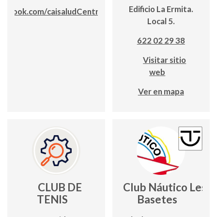
Edificio La Ermita.
ebook.com/caisaludCentrosauditivos
Local 5.
622 02 29 38
Visitar sitio
web
Ver en mapa
CLUB DE
Club Náutico Les
TENIS
Basetes